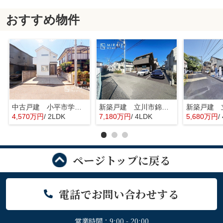
おすすめ物件
中古戸建 小平市学園東町 全1棟
新築戸建 立川市錦町 全2棟
4,570万円
/ 2LDK
7,180万円
/ 4LDK
5,680万円
/
ページトップに戻る
電話でお問い合わせする
営業時間：9:00 - 20:00