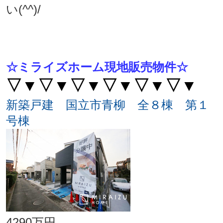
い(^^)/
☆ミライズホーム現地販売物件☆
▽▼▽▼▽▼
▽▼▽▼▽▼
新築戸建 国立市青柳 全８棟 第１
号棟
4290万円