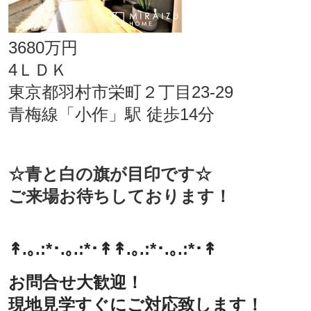
3680万円
4ＬＤＫ
東京都羽村市栄町２丁目23-29
青梅線「小作」駅 徒歩14分
☆青と白
の旗が目印です☆
ご来場お待ちしております！
↟.｡.:*･.｡.:*･↟
↟.｡.:*･.｡.:*･↟
お問合せ大歓迎！
現地見学すぐにご対応致します！