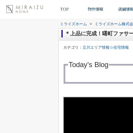
TOP
物件情報
店舗情
ミライズホーム
>
ミライズホーム株式
＊上品に完成！曙町ファサ
カテゴリ：
立川エリア情報☆住宅情報
Today’s Blo
g