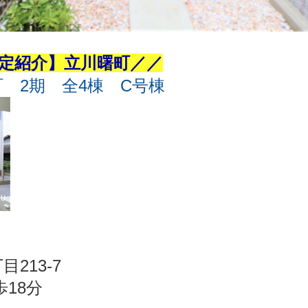
限定紹介】立川曙町／／
 2期 全4棟 C号棟
213-7
18分