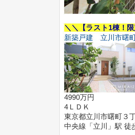
＼＼【ラスト1棟！
新築戸建 立川市曙町
4990万円
4ＬＤＫ
東京都立川市曙町３丁目
中央線「立川」駅 徒歩