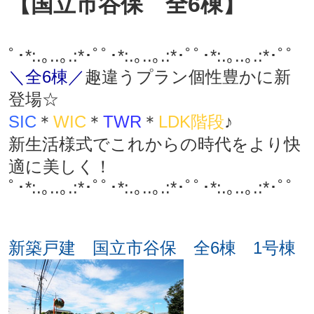
【国立市谷保 全6棟】
ﾟ･*:.｡..｡.:*･ﾟﾟ･*:.｡..｡.:*･ﾟﾟ･*:.｡..｡.:*･ﾟﾟ
＼全6棟／
趣違うプラン個性豊かに新
登場☆
SIC
＊
WIC
＊
TWR
＊
LDK階段
♪
新生活様式でこれからの時代をより快
適に美しく！
ﾟ･*:.｡..｡.:*･ﾟﾟ･*:.｡..｡.:*･ﾟﾟ･*:.｡..｡.:*･ﾟﾟ
新築戸建 国立市谷保 全6棟 1号棟