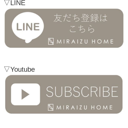
▽LINE
▽Youtube