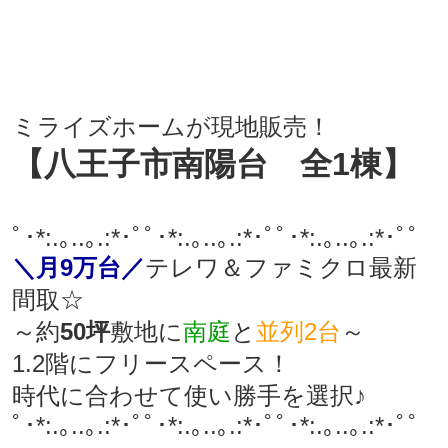
ミライズホームが現地販売！
【八王子市南陽
台 全1棟】
ﾟ･*:.｡..｡.:*･ﾟﾟ･*:.｡..｡.:*･ﾟﾟ･*:.｡..｡.:*･ﾟﾟ
＼月9万台／
テレワ＆ファミクロ最新
間取☆
～約
50坪
敷地に
南庭
と
並列2台
～
1.2階にフリースペース！
時代に合わせて使い勝手を選択♪
ﾟ･*:.｡..｡.:*･ﾟﾟ･*:.｡..｡.:*･ﾟﾟ･*:.｡..｡.:*･ﾟﾟ