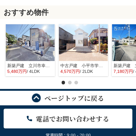
おすすめ物件
新築戸建 立川市幸町6丁目 全1棟
中古戸建 小平市学園東町 全1棟
5,480万円
/ 4LDK
4,570万円
/ 2LDK
7,180万円
/
ページトップに戻る
電話でお問い合わせする
営業時間：9:00 - 20:00