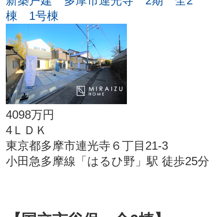
新築戸建 多摩市連光寺 2期 全2
棟 1号棟
4098万円
4ＬＤＫ
東京都多摩市連光寺６丁目21-3
小田急多摩線「はるひ野」駅 徒歩25分