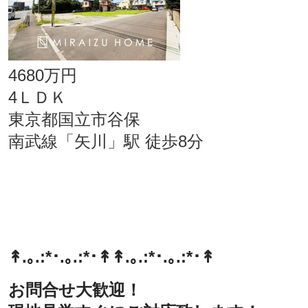
4680万円
4ＬＤＫ
東京都国立市谷保
南武線「矢川」駅 徒歩8分
↟.｡.:*･.｡.:*･↟
↟.｡.:*･.｡.:*･↟
お問合せ大歓迎！