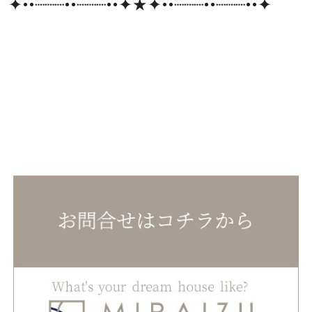
✦••┈┈┈••┈┈┈••✦★✦••┈┈┈••┈┈┈••✦