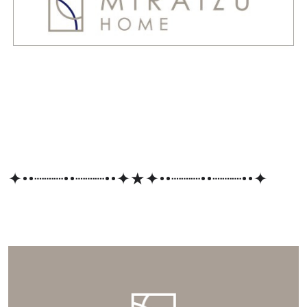
✦••┈┈┈••┈┈┈••✦★✦••┈┈┈••┈┈┈••✦