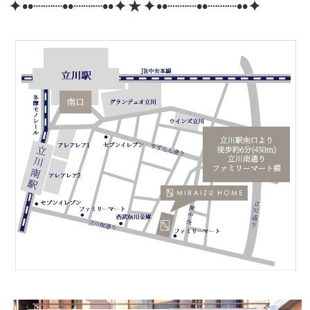
✦••┈┈┈••┈┈┈••✦★✦••┈┈┈••┈┈┈••✦