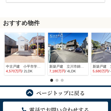
おすすめ物件
中古戸建 小平市学園東町 全1棟
新築戸建 立川市錦町 全2棟
4,570万円
/ 2LDK
7,180万円
/ 4LDK
5,680万円
/
ページトップに戻る
電話でお問い合わせする