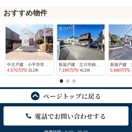
おすすめ物件
中古戸建 小平市学園東町 全1棟
新築戸建 立川市錦町 全2棟
4,570万円
/ 2LDK
7,180万円
/ 4LDK
5,680万円
/
ページトップに戻る
電話でお問い合わせする
営業時間：9:00 - 20:00