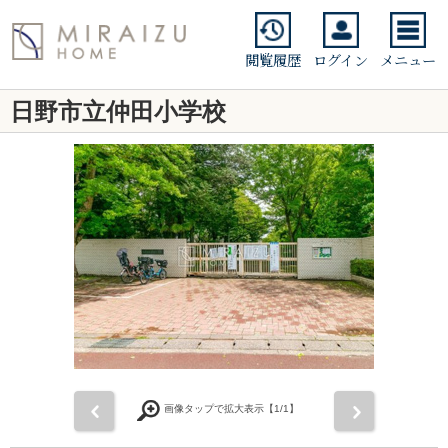
閲覧履歴
ログイン
メニュー
日野市立仲田小学校
前
次
画像タップで拡大表示【
1
/1】