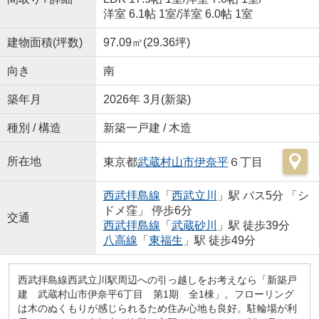
洋室 6.1帖 1室
/
洋室 6.0帖 1室
建物面積(坪数)
97.09㎡(29.36坪)
向き
南
築年月
2026年 3月(新築)
種別 / 構造
新築一戸建 / 木造
所在地
東京都
武蔵村山市
伊奈平
６丁目
西武拝島線
「
西武立川
」駅 バス5分 「シ
ドメ窪」 停歩6分
交通
西武拝島線
「
武蔵砂川
」駅 徒歩39分
八高線
「
東福生
」駅 徒歩49分
西武拝島線西武立川駅周辺への引っ越しをお考えなら「新築戸
建 武蔵村山市伊奈平6丁目 第1期 全1棟」。フローリング
は木のぬくもりが感じられるため住み心地も良好。駐輪場が利