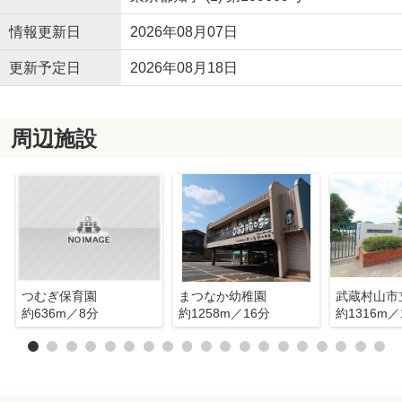
情報更新日
2026年08月07日
更新予定日
2026年08月18日
周辺施設
つむぎ保育園
まつなか幼稚園
約636m／8分
約1258m／16分
約1316m／