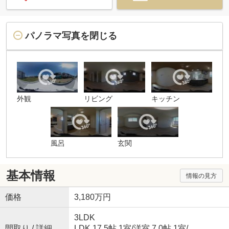
パノラマ写真を閉じる
外観
リビング
キッチン
風呂
玄関
基本情報
情報の見方
価格
3,180万円
3LDK
間取り / 詳細
LDK 17.5帖 1室
/
洋室 7.0帖 1室
/