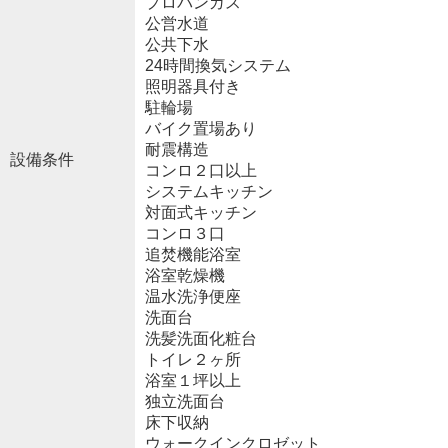
プロパンガス
公営水道
公共下水
24時間換気システム
照明器具付き
駐輪場
バイク置場あり
耐震構造
設備条件
コンロ２口以上
システムキッチン
対面式キッチン
コンロ３口
追焚機能浴室
浴室乾燥機
温水洗浄便座
洗面台
洗髪洗面化粧台
トイレ２ヶ所
浴室１坪以上
独立洗面台
床下収納
ウォークインクロゼット