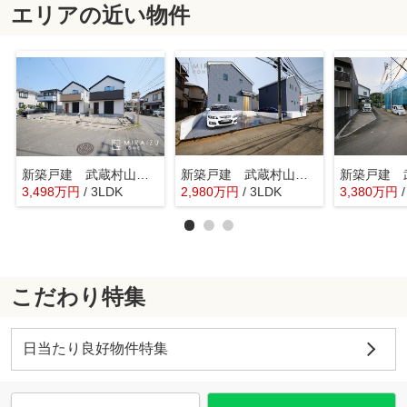
エリアの近い物件
新築戸建 武蔵村山市残堀 3期 全4棟
新築戸建 武蔵村山市残堀 第20 全3棟
3,498
万
円
/ 3LDK
2,980
万
円
/ 3LDK
3,380
万
円
こだわり特集
日当たり良好物件特集