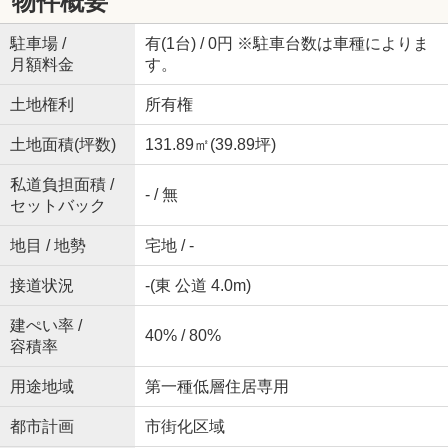
物件概要
駐車場 /
有(1台) / 0円 ※駐車台数は車種によりま
月額料金
す。
土地権利
所有権
土地面積(坪数)
131.89㎡(39.89坪)
私道負担面積 /
- / 無
セットバック
地目 / 地勢
宅地 / -
接道状況
-(東 公道 4.0m)
建ぺい率 /
40% / 80%
容積率
用途地域
第一種低層住居専用
都市計画
市街化区域