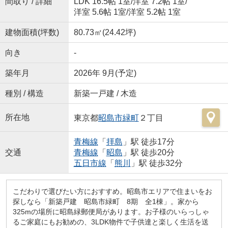
間取り / 詳細
LDK 16.5帖 1室
/
洋室 7.2帖 1室
/
洋室 5.6帖 1室
/
洋室 5.2帖 1室
建物面積(坪数)
80.73㎡(24.42坪)
向き
-
築年月
2026年 9月(予定)
種別 / 構造
新築一戸建 / 木造
所在地
東京都
昭島市
緑町
２丁目
青梅線
「
拝島
」駅 徒歩17分
交通
青梅線
「
昭島
」駅 徒歩20分
五日市線
「
熊川
」駅 徒歩32分
こだわりで選びたい方におすすめ。昭島市エリアで住まいをお
探しなら「新築戸建 昭島市緑町 8期 全1棟」。家から
325mの場所に昭島緑郵便局があります。お子様のいらっしゃ
るご家庭にもお勧めの、3LDK物件で子供達と楽しく生活を送