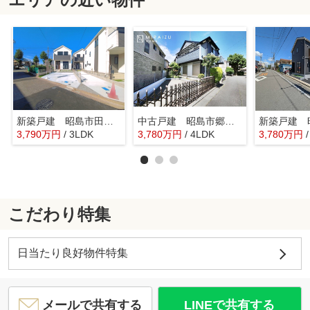
新築戸建 昭島市田中町 全4棟
中古戸建 昭島市郷地町1丁目 全1棟
3,790
万
円
/ 3LDK
3,780
万
円
/ 4LDK
3,780
万
円
こだわり特集
日当たり良好物件特集
メールで共有する
LINEで共有する