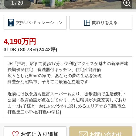
1 / 20
支払いシミュレーション
間取りを見る
4,190万円
3LDK
80.73㎡(24.42坪)
JR「拝島」駅まで徒歩17分、便利なアクセスが魅力の新築戸建
長期優良住宅、食洗器付キッチン、住宅性能評価
広々とした80㎡の家で、あなたの夢の生活を実現
緑豊かな昭島市、子育てに最適な立地です
近隣には飲食店も豊富スーパーもあり、徒歩圏内で生活便利・
公園・教育施設が点在しており、周辺環境が大変充実しており
ます♪お子様と一緒にのびやかに楽しめるエリア☆彡[昭島市立
拝島第三小学校/拝島中学校]
お気に入り追加
お問い合わせ