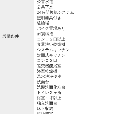
公営水道
公共下水
24時間換気システム
照明器具付き
駐輪場
バイク置場あり
耐震構造
設備条件
コンロ２口以上
食器洗い乾燥機
システムキッチン
対面式キッチン
コンロ３口
追焚機能浴室
浴室乾燥機
温水洗浄便座
洗面台
洗髪洗面化粧台
トイレ２ヶ所
浴室１坪以上
独立洗面台
床下収納
収納豊富