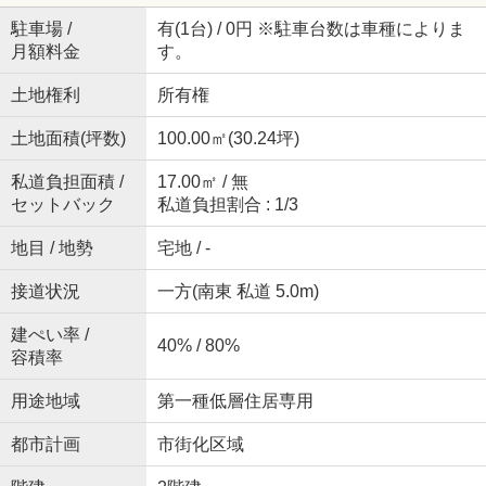
駐車場 /
有(1台) / 0円 ※駐車台数は車種によりま
月額料金
す。
土地権利
所有権
土地面積(坪数)
100.00㎡(30.24坪)
私道負担面積 /
17.00㎡ / 無
セットバック
私道負担割合 : 1/3
地目 / 地勢
宅地 / -
接道状況
一方(南東 私道 5.0m)
建ぺい率 /
40% / 80%
容積率
用途地域
第一種低層住居専用
都市計画
市街化区域