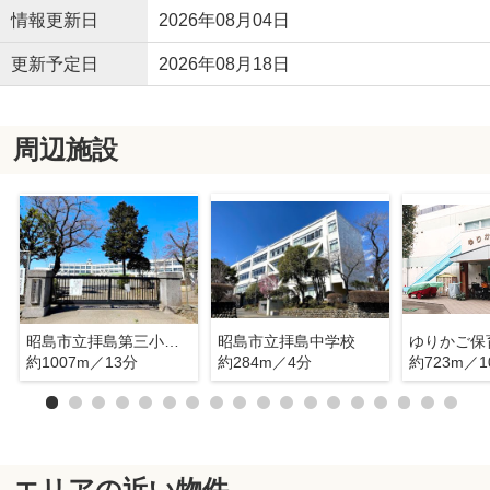
情報更新日
2026年08月04日
更新予定日
2026年08月18日
周辺施設
昭島市立拝島第三小学校
昭島市立拝島中学校
ゆりかご保
約1007m／13分
約284m／4分
約723m／1
エリアの近い物件