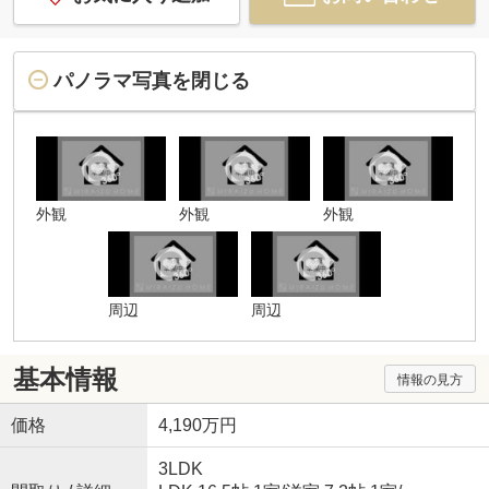
パノラマ写真を閉じる
外観
外観
外観
周辺
周辺
基本情報
情報の見方
価格
4,190万円
3LDK