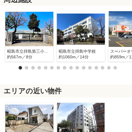
昭島市立拝島第三小学校
昭島市立拝島中学校
約567m／8分
約1060m／14分
約859m／1
エリアの近い物件