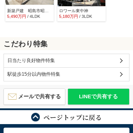
新築戸建 昭島市昭和町 全2棟
ロワール東中神
5,490
万
円
/ 4LDK
5,180
万
円
/ 3LDK
こだわり特集
日当たり良好物件特集
駅徒歩15分以内物件特集
メールで共有する
LINEで共有する
ページトップに戻る