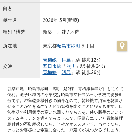
向き
-
築年月
2026年 5月(新築)
種別 / 構造
新築一戸建 / 木造
所在地
東京都
昭島市
緑町
５丁目
青梅線
「
拝島
」駅 徒歩12分
交通
五日市線
「
熊川
」駅 徒歩24分
青梅線
「
昭島
」駅 徒歩26分
新築戸建 昭島市緑町 6期 是2棟：青梅線拝島駅にも近くて
便利。通学区域内の小学校は昭島市立拝島第三小学校で徒歩8
分です。浴室乾燥機付きの物件なので、乾燥機で浴室を乾燥さ
せることができるのでカビの繁殖を防ぐことに役立ちます。日
常生活で利用頻度の高い水回りだからこそ、使い勝手のいいシ
ステムキッチンを選んでみませんか。昭島市エリアと青梅線拝
島付近の不動産探しなら、当社がオススメです。当社でなら、
きっとお客様のご希望に合った一戸建てが見つかるでしょう。