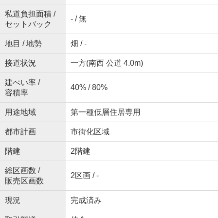
私道負担面積 /
- / 無
セットバック
地目 / 地勢
畑 / -
接道状況
一方(南西 公道 4.0m)
建ぺい率 /
40% / 80%
容積率
用途地域
第一種低層住居専用
都市計画
市街化区域
階建
2階建
総区画数 /
2区画 / -
販売区画数
現況
完成済み