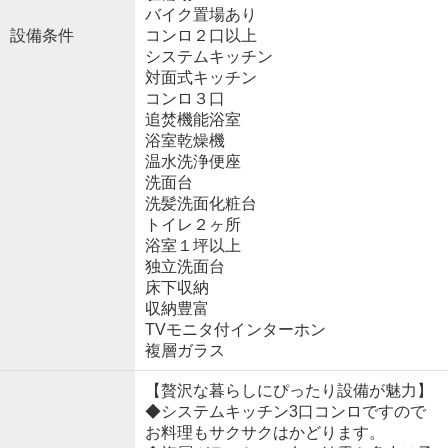
バイク置場あり
設備条件
コンロ２口以上
システムキッチン
対面式キッチン
コンロ３口
追焚機能浴室
浴室乾燥機
温水洗浄便座
洗面台
洗髪洗面化粧台
トイレ２ヶ所
浴室１坪以上
独立洗面台
床下収納
収納豊富
TVモニタ付インターホン
複層ガラス
【贅沢な暮らしにぴったり設備が魅力】
◆システムキッチン3口コンロですので
お料理もサクサクはかどります。