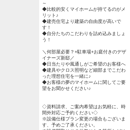
～
◆比較的安くマイホームが持てるのがメ
リット♪
◆建売住宅より建築の自由度が高いで
す！
◆自分たちのこだわりを詰め込みましょ
う！
＼何部屋必要？+駐車場+お庭付きのデザ
イナーズ新邸／
◆日当たりや風通しがご希望のお客様へ
◆建具やクロス照明など細部までこだわ
った理想住宅を一緒に♪
◆お客様の夢のマイホームに関してご要
望をお聞かせください♪
◇資料請求、ご案内希望はお気軽に、時
間外対応ご予約ください◇
※設備仕様プラン変更の場合もございま
す、予めご了承ください。