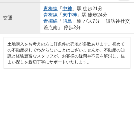
青梅線
「
中神
」駅 徒歩21分
青梅線
「
東中神
」駅 徒歩24分
交通
青梅線
「
昭島
」駅 バス7分 「諏訪神社交
差点南」 停歩2分
土地購入をお考えの方に好条件の売地が多数あります。初めて
の不動産探しでわからないことはございませんか。不動産の知
識と経験豊富なスタッフが、お客様の疑問や不安を解消し、住
まい探しを親切丁寧にサポートいたします。