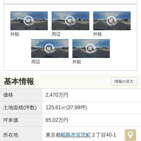
外観
周辺
外観
周辺
外観
基本情報
情報の見方
価格
2,470万円
土地面積(坪数)
125.61㎡(37.99坪)
坪単価
65.02万円
所在地
東京都
昭島市
宮沢町
２丁目40-1