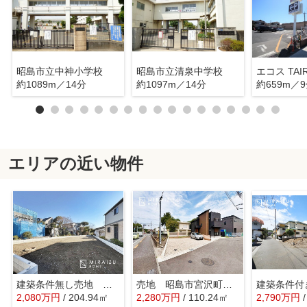
昭島市立中神小学校
昭島市立清泉中学校
約1089m／14分
約1097m／14分
約659m／
エリアの近い物件
建築条件無し売地 昭島市中神町2丁目 全1区画
売地 昭島市宮沢町 全7区画 今回販売4区画
2,080
万
円
/ 204.94㎡
2,280
万
円
/ 110.24㎡
2,790
万
円