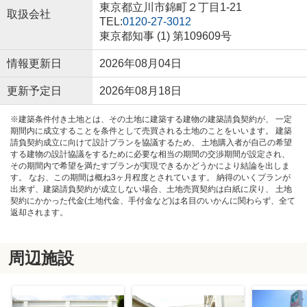
東京都立川市錦町２丁目1-21
取扱会社
TEL:
0120-27-3012
東京都知事 (1) 第109609号
情報更新日
2026年08月04日
更新予定日
2026年08月18日
※建築条件付き土地とは、その土地に建築する建物の建築請負契約が、 一定
期間内に成立することを条件として売買される土地のことをいいます。 建築
請負契約成立に向けて設計プランを協議するため、 土地購入者が自己の希望
する建物の設計協議をするために必要な相当の期間の交渉期間が設定され、
その期間内で希望を満たすプランが実現できるかどうかにより結論を出しま
す。 なお、この期間は概ね3ヶ月程度とされています。 納得のいくプランが
出来ず、建築請負契約が成立しない場合、土地売買契約は白紙に戻り、 土地
契約にかかった代金(土地代金、手付金など)は名目のいかんに関わらず、全て
返却されます。
周辺施設