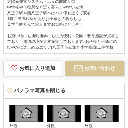
太陽光発電システム・広々の間取り◎
定のサービスです）
中学校や市役所など近く暮らしやすい立地
八王子駅や西八王子駅へはバス停も近くて安心
◆最寄りの駅、ご自宅への無料送迎サービス♪
1階に洋風和室がありお子様との暮らしも
◆お子様がいらっしゃるご家族様チャイルドシート
見学予約喜んで承りますお気軽にどうぞ！
ございます♪
◆ご両親様揃ってのご見学も最大7人乗りの大型車で
お買い物にも通勤通学にも生活便利・公園・教育施設が点在し
ご案内可能です♪
ており、周辺環境が大変充実しております♪お子様と一緒にの
びやかに楽しめるエリア[八王子市立第九小学校/第二中学校]
☆実際に見て、触れて感じる
安心のお住まい探しを体験して下さい♪
☆物件情報だけでなく、地域の特色などなど
エリア情報もお伝え出来たら嬉しいです♪
お気に入り追加
お問い合わせ
当社ミライズホーム株式会社 スタッフ一同
お客様１人１人に合った、『明るい未来図』を
パノラマ写真を閉じる
ご提案させて頂きます。
お気軽にお問合せくださいませ♪
お待ちしております♪
外観
外観
外観