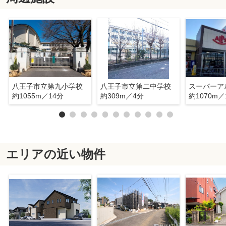
八王子市立第九小学校
八王子市立第二中学校
約1055m／14分
約309m／4分
約1070m／
エリアの近い物件