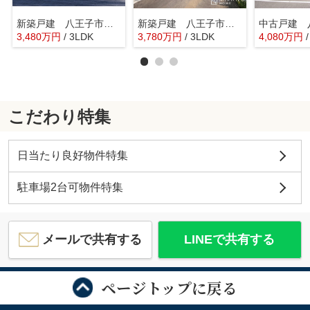
新築戸建 八王子市四谷町 2期 全6棟
新築戸建 八王子市長房町 第32 全7棟
3,480
万
円
/ 3LDK
3,780
万
円
/ 3LDK
4,080
万
円
こだわり特集
日当たり良好物件特集
駐車場2台可物件特集
メールで共有する
LINEで共有する
ページトップに戻る