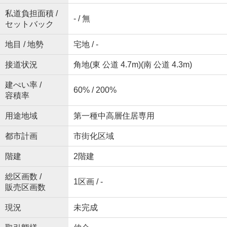
私道負担面積 /
- / 無
セットバック
地目 / 地勢
宅地 / -
接道状況
角地(東 公道 4.7m)(南 公道 4.3m)
建ぺい率 /
60% / 200%
容積率
用途地域
第一種中高層住居専用
都市計画
市街化区域
階建
2階建
総区画数 /
1区画 / -
販売区画数
現況
未完成