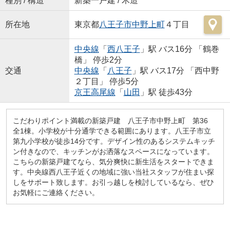
種別 / 構造
新築一戸建 / 木造
所在地
東京都
八王子市
中野上町
４丁目
中央線
「
西八王子
」駅 バス16分 「鶴巻
橋」 停歩2分
交通
中央線
「
八王子
」駅 バス17分 「西中野
２丁目」 停歩5分
京王高尾線
「
山田
」駅 徒歩43分
こだわりポイント満載の新築戸建 八王子市中野上町 第36
全1棟。小学校が十分通学できる範囲にあります。八王子市立
第九小学校が徒歩14分です。デザイン性のあるシステムキッチ
ン付きなので、キッチンがお洒落なスペースになっています。
こちらの新築戸建てなら、気分爽快に新生活をスタートできま
す。中央線西八王子近くの地域に強い当社スタッフが住まい探
しをサポート致します。お引っ越しを検討しているなら、ぜひ
お気軽にご連絡ください。