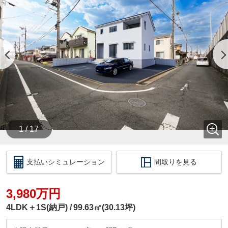
◆◆◆◆ 住宅ローン不安なお客様 ◆◆◆◆
他社様でローンが通らなかったお客様
持病でお薬を飲んでいるお客様
持ち家をあきらめているお客様
購入できるか？ご不安なお客様
ぜひミライズホームに一度ご相談下さい☆彡
豊富な提携金融機関から、お客様に合ったプランを
コンサルティング致します！
親身にサポートさせて頂きますので、腹を割ってな
んでもお話ししましょう！！
今のお悩みをぜひ聞かせてください☆彡
1 / 17
◆◆◆◆◆ 現地見学会を開催中 ◆◆◆◆◆
平日・休日問わず、いつでもご見学が出来ます♪
支払いシミュレーション
間取りを見る
ミライズホーム株式会社は、
お客様に寄り添って、お客様のご都合に合わせてい
3,980万円
つでもご案内させて頂きます。
お仕事終わりなどの夜間や早朝などお気軽にご相談
4LDK＋1S(納戸)
99.63㎡(30.13坪)
ください♪
（時間外の対応は、事前にご予約を頂いたお客様限