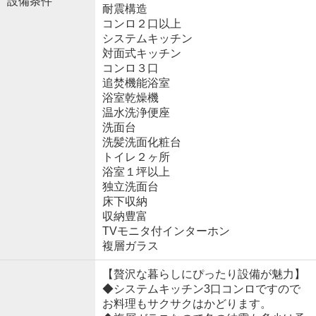
設備条件
耐震構造
コンロ２口以上
システムキッチン
対面式キッチン
コンロ３口
追焚機能浴室
浴室乾燥機
温水洗浄便座
洗面台
洗髪洗面化粧台
トイレ２ヶ所
浴室１坪以上
独立洗面台
床下収納
収納豊富
TVモニタ付インターホン
複層ガラス
【贅沢な暮らしにぴったり設備が魅力】
◆システムキッチン3口コンロですので
お料理もサクサクはかどります。