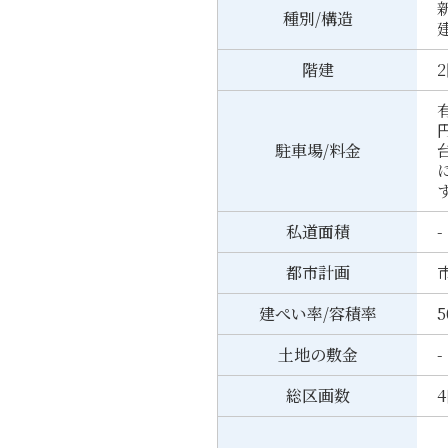
種別/構造
階建
有
駐車場/料金
私道面積
-
都市計画
建ぺい率/容積率
5
土地の敷金
-
総区画数