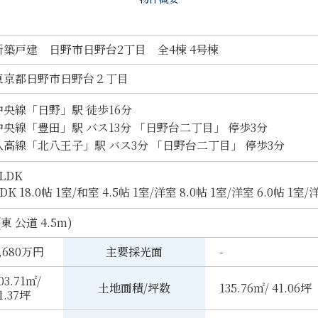
新築戸建 日野市日野台2丁目 全4棟 4号棟
東京都日野市日野台２丁目
中央線「日野」駅 徒歩16分
中央線「豊田」駅 バス13分 「日野台二丁目」 停歩3分
八高線「北八王子」駅 バス3分 「日野台二丁目」 停歩3分
LDK
DK 18.0帖 1室
/
和室 4.5帖 1室
/
洋室 8.0帖 1室
/
洋室 6.0帖 1室
/
洋
(東 公道 4.5m)
,680万円
主要採光面
-
03.71㎡/
土地面積/坪数
135.76㎡/ 41.06坪
1.37坪