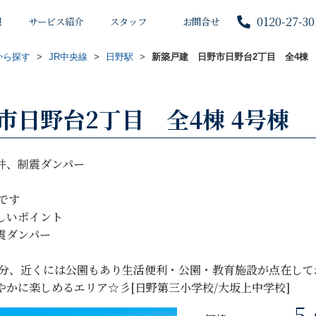
0120-27-30
報
サービス紹介
スタッフ
お問合せ
から探す
>
JR中央線
>
日野駅
>
新築戸建 日野市日野台2丁目 全4棟
市日野台2丁目 全4棟 4号棟
井、制震ダンパー
です
しいポイント
震ダンパー
4分、近くには公園もあり生活便利・公園・教育施設が点在して
かに楽しめるエリア☆彡[日野第三小学校/大坂上中学校]
5