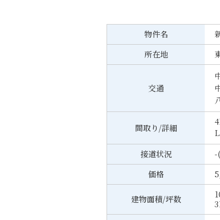
物件名
所在地
交通
4
間取り/詳細
L
接道状況
-
価格
5
1
建物面積/坪数
3