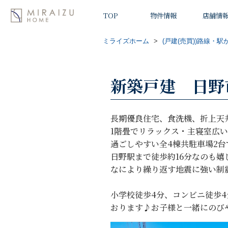
TOP
物件情報
店舗情
ミライズホーム
>
(戸建(売買))路線・駅
新築戸建 日野
長期優良住宅、食洗機、折上天
1階畳でリラックス・主寝室広い
過ごしやすい全4棟共駐車場2台
日野駅まで徒歩約16分なのも嬉
なにより繰り返す地震に強い制
小学校徒歩4分、コンビニ徒歩
おります♪お子様と一緒にのびや