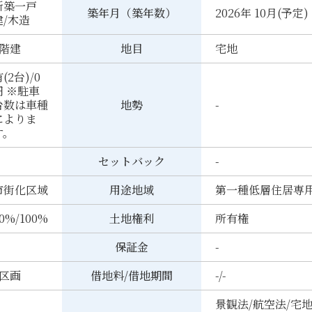
新築一戸
築年月（築年数）
2026年 10月(予定)
建/木造
2階建
地目
宅地
(2台)/0
円 ※駐車
台数は車種
地勢
-
によりま
す。
セットバック
-
市街化区域
用途地域
第一種低層住居専
0%/100%
土地権利
所有権
保証金
-
4区画
借地料/借地期間
-/-
景観法/航空法/宅