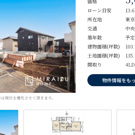
価格
ローン目安
13.
所在地
東京
交通
中央
築年数
予定
建物面積(坪数)
103
土地面積(坪数)
135
間取り
4L
物件情報をも
合は現状を優先させて頂きます。