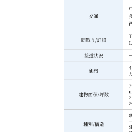
交通
3
間取り/詳細
L
接道状況
一
4
価格
7
㎡
建物面積/坪数
2
種別/構造