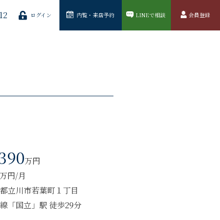
12
ログイン
内覧・来店予約
LINEで相談
会員登録
,390
万円
5万円/月
都立川市若葉町１丁目
線「国立」駅 徒歩29分