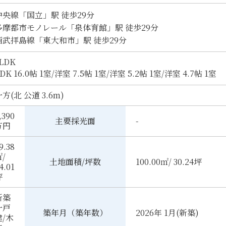
中央線「国立」駅 徒歩29分
多摩都市モノレール「泉体育館」駅 徒歩29分
西武拝島線「東大和市」駅 徒歩29分
LDK
DK 16.0帖 1室
/
洋室 7.5帖 1室
/
洋室 5.2帖 1室
/
洋室 4.7帖 1室
方(北 公道 3.6m)
,390
主要採光面
-
万円
9.38
/
土地面積/坪数
100.00㎡/ 30.24坪
4.01
坪
新築
一戸
築年月（築年数）
2026年 1月(新築)
建/木