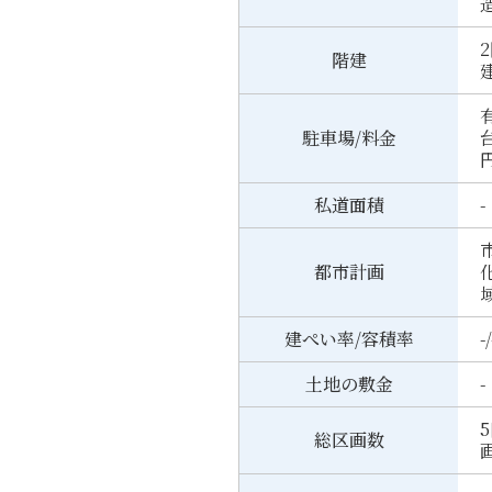
階建
有
駐車場/料金
台
私道面積
-
都市計画
建ぺい率/容積率
-/
土地の敷金
-
総区画数