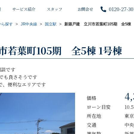
0120-27-30
報
サービス紹介
スタッフ
お問合せ
から探す
>
JR中央線
>
国立駅
>
新築戸建 立川市若葉町105期 全5棟
若葉町105期 全5棟 1号棟
相談です
動でも良さそうです
で、便利なエリアです
4
価格
ローン目安
10.
所在地
東京
交通
中央
築年数
新築