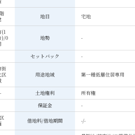
造
2階
地目
宅地
建
(1
)/0
地勢
-
円
セットバック
-
市街
化区
用途地域
第一種低層住居専用
域
-
土地権利
所有権
保証金
-
5区
借地料/借地期間
-/-
画