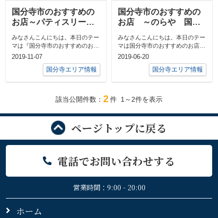
国分寺市のおすすめの
国分寺市のおすすめの
お店～パティスリー・
お店 ～のらや 国分
イチリン国立店～
寺店～
みなさんこんにちは。本日のテー
みなさんこんにちは。本日のテー
マは『国分寺市のおすすめのお店
マは国分寺市のおすすめのお店～
～パティスリー・イチリン国立店
のらや 国分寺店～です☆こちら
2019-11-07
2019-06-20
～』です。...
のお店は大...
国分寺エリア情報
国分寺エリア情報
2
該当公開件数：
件
1～2
件を表示
ページトップに戻る
電話でお問い合わせする
営業時間：9:00 - 20:00
ホーム