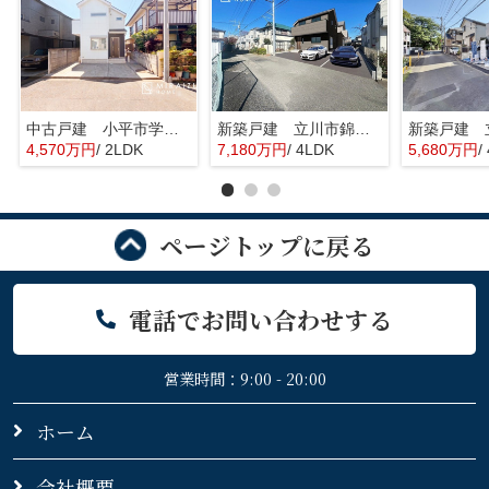
中古戸建 小平市学園東町 全1棟
新築戸建 立川市錦町 全2棟
4,570万円
/ 2LDK
7,180万円
/ 4LDK
5,680万円
/
ページトップに戻る
電話でお問い合わせする
営業時間：9:00 - 20:00
ホーム
会社概要