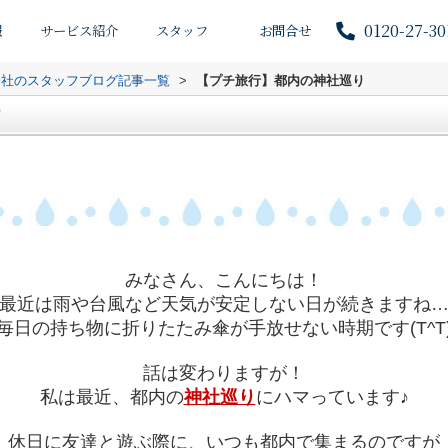
0120-27-30
報
サービス紹介
スタッフ
お問合せ
会社のスタッフブログ記事一覧
>
【プチ旅行】都内の神社巡り
り
みなさん、こんにちは！
最近は雨や台風など天気が安定しない日が続きますね
毎日の持ち物に折りたたみ傘が手放せない時期です(T^T
話は変わりますが！
私は最近、都内の
神社巡り
に
ハマっています♪
休日に友達と遊ぶ際に、いつも都内で集まるのですが