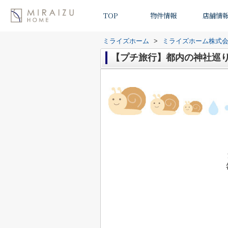
TOP
物件情報
店舗情
ミライズホーム
>
ミライズホーム株式
【プチ旅行】都内の神社巡