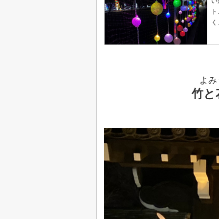
い
ト
く
よみ
竹と