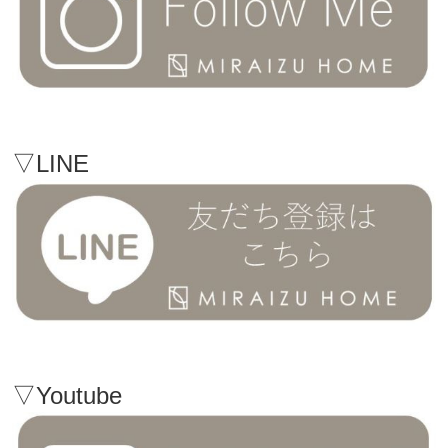
▽LINE
▽Youtube