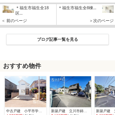
＊福生市福生全18
＊福生市福生全8棟...
区...
＜ 前のページ
＞次のページ
ブログ記事一覧を見る
おすすめ物件
中古戸建 小平市学園東町 全1棟
新築戸建 立川市錦町 全2棟