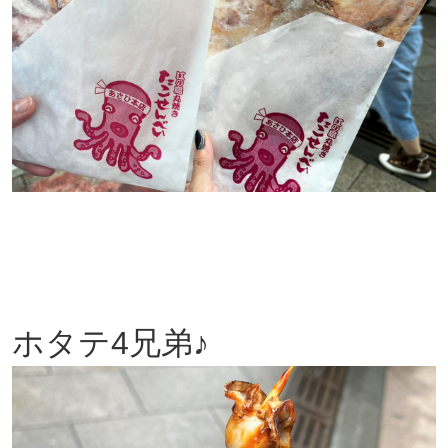
ホタテ4兄弟♪