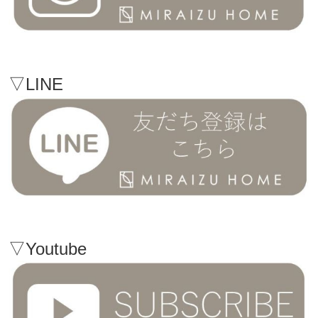
▽LINE
▽Youtube