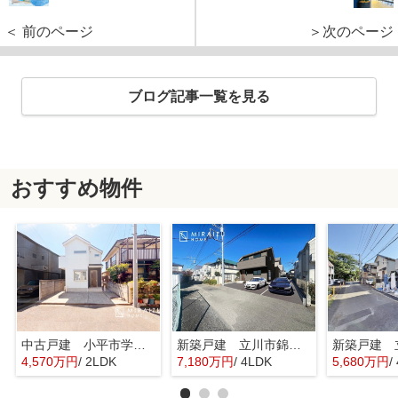
＜ 前のページ
＞次のページ
ブログ記事一覧を見る
おすすめ物件
中古戸建 小平市学園東町 全1棟
新築戸建 立川市錦町 全2棟
4,570万円
/ 2LDK
7,180万円
/ 4LDK
5,680万円
/