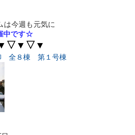
ムは今週も元気に
催中です☆
▼▽▼▽▼
柳 全８棟 第１号棟