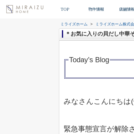
TOP
物件情報
店舗情
ミライズホーム
>
ミライズホーム株式
＊お気に入りの貝だし中華
Today’s Blo
g
みなさんこんにちは(^^
緊急事態宣言が解除