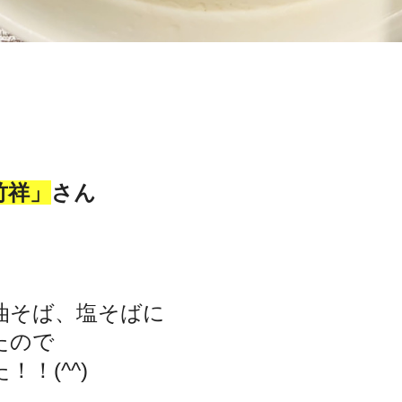
竹
祥
」
さん
油そば、塩そばに
たので
！！(^^)