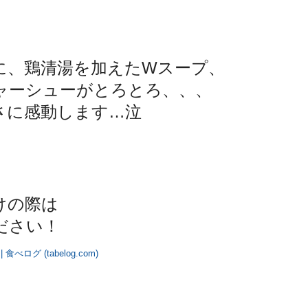
に、鶏清湯を加えたWスープ、
ャーシューがとろとろ、、、
さに感動します…泣
けの際は
ださい！
べログ (tabelog.com)