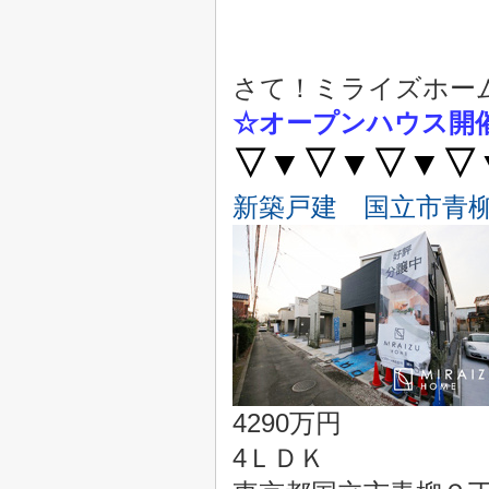
さて！ミライズホー
☆オープンハウス開
▽▼▽▼▽▼
▽
新築戸建 国立市青
4290万円
4ＬＤＫ