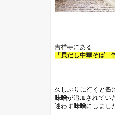
吉祥寺にある
「貝だし中華そば
久しぶりに行くと醤
味噌
が追加されてい
迷わず
味噌
にしました