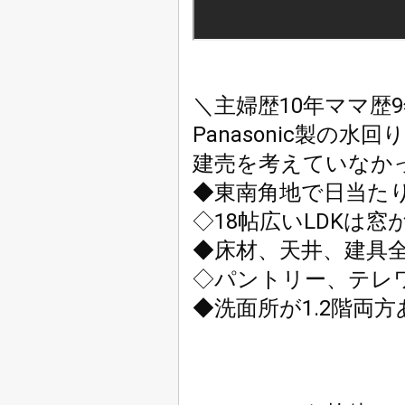
＼主婦歴10年ママ歴9
Panasonic製の水
建売を考えていなかっ
◆東南角地で日当たり
◇18帖広いLDKは窓
◆床材、天井、建具
◇パントリー、テレワ
◆洗面所が1.2階両方