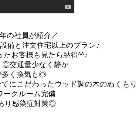
年の社員が紹介／

回り設備と注文住宅以上のプラン♪

たお客様も見たら納得^^♪

◎交通量少なく静か

が多く換気も◎

全てにこだわったウッド調の木のぬくもり
ークルーム完備

あり感染症対策◎
