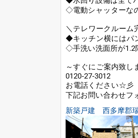
◆水回り設備は全てパ
◇電動シャッターな
＼テレワークルーム完
◆キッチン横にはパ
◇手洗い洗面所が1.2階
～すぐにご案内致しま
0120-27-3012

お電話ください☆彡

下記お問い合わせフ
新築戸建 西多摩郡