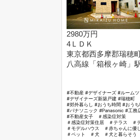
2980万円
4ＬＤＫ
東京都西多摩郡瑞穂
八高線「箱根ヶ崎」駅
#不動産
#デザイナーズ
#ルームツ
#デザイナーズ新築戸建
#瑞穂町
#郊外暮らし
#おうち時間
#おう
#パナソニック
#Panasonic
#工務
#不動産女子
＃感染症対策
＃感染症対策住居
＃テラス
＃
＃モデルハウス
＃赤ちゃんに優
＃ペット
＃犬
＃犬と暮らそう