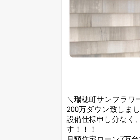
＼瑞穂町サンフラワ
200万ダウン致しま
設備仕様申し分なく
す！！！
月額住宅ローン7万