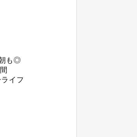
も◎

間

ライフ
