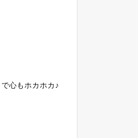
で心もホカホカ♪
