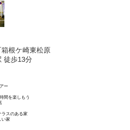
町箱根ケ崎東松原
 徒歩13分
アー
ち時間を楽しもう
店
テラスのある家
しい家