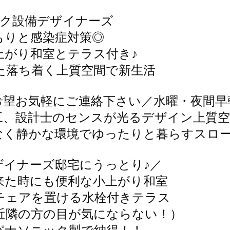
ク設備デザイナーズ

りと感染症対策◎

がり和室とテラス付き♪

落ち着く上質空間で新生活

望お気軽にご連絡下さい／水曜・夜間早朝
工、設計士のセンスが光るデザイン上質空
なく静かな環境でゆったりと暮らすスロー
イナーズ邸宅にうっとり♪／

た時にも便利な小上がり和室

チェアを置ける水栓付きテラス

近隣の方の目が気にならない！）
