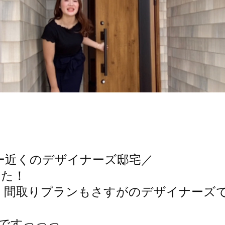
ー近くのデザイナーズ邸宅／
した！
、間取りプランもさすがのデザイナーズ
台ですっっっ