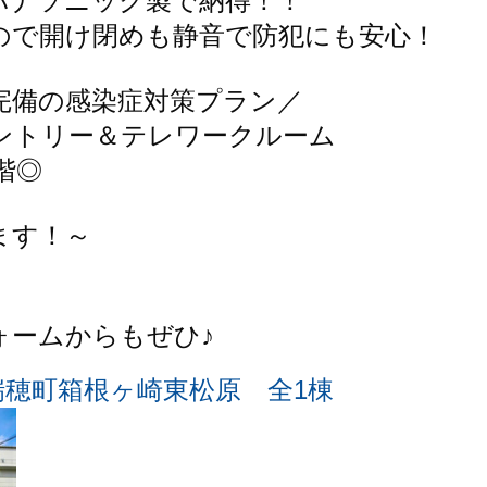
ナソニック製で納得！！

ので開け閉めも静音で防犯にも安心！

備の感染症対策プラン／

ントリー＆テレワークルーム

◎

す！～

ォームからもぜひ♪
瑞穂町箱根ヶ崎東松原 全1棟