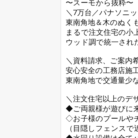
〜スーモから抜粋〜

＼7万台／パナソニッ
東南角地＆木のぬくも
まるで注文住宅の小上
ウッド調で統一された
＼資料請求、ご案内希
安心安全の工務店施
東南角地で交通量少
＼注文住宅以上のデザ
◆ご両親様が遊びに来
◇お子様のプールや
（目隠しフェンスで