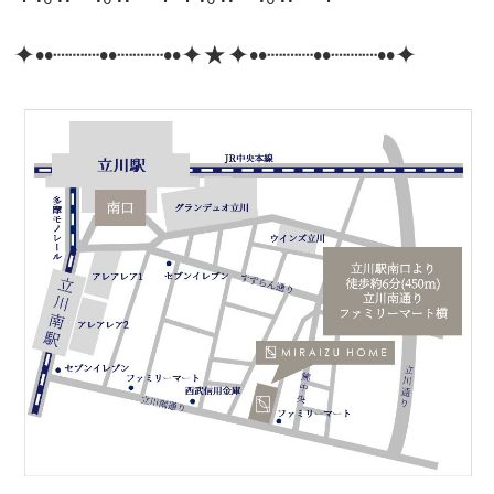
✦••┈┈┈••┈┈┈••✦★✦••┈┈┈••┈┈┈••✦