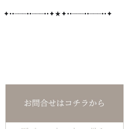
✦••┈┈┈••┈┈┈••✦★✦••┈┈┈••┈┈┈••✦