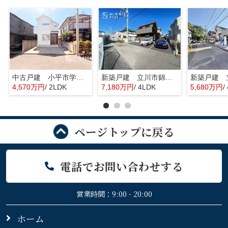
中古戸建 小平市学園東町 全1棟
新築戸建 立川市錦町 全2棟
4,570万円
/ 2LDK
7,180万円
/ 4LDK
5,680万円
/
ページトップに戻る
電話でお問い合わせする
営業時間：9:00 - 20:00
ホーム