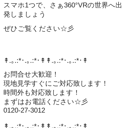
スマホ1つで、さぁ360°VRの世界へ出
発しましょう
ぜひご覧ください☆彡
↟.｡.:*･.｡.:*･↟
↟.｡.:*･.｡.:*･↟
お問合せ大歓迎！
現地見学すぐにご対応致します！
時間外も対応致します！
まずはお電話ください☆彡
0120-27-3012
↟.｡.:*･.｡.:*･↟
↟.｡.:*･.｡.:*･↟