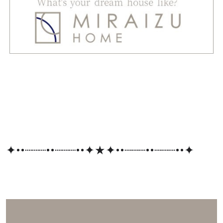
✦••┈┈┈••┈┈┈••✦★✦••┈┈┈••┈┈┈••✦