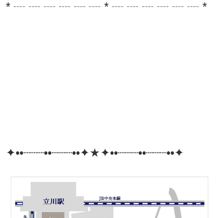
* ┈ ┈ ┈ ┈ ┈ ┈ * ┈ ┈ ┈ ┈ ┈ ┈ *
✦••┈┈┈••┈┈┈••✦★✦••┈┈┈••┈┈┈••✦