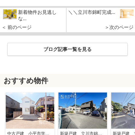
新着物件お見逃し
＼＼立川市錦町完成...
な...
＜ 前のページ
＞次のページ
ブログ記事一覧を見る
おすすめ物件
中古戸建 小平市学園東町 全1棟
新築戸建 立川市錦町 全2棟