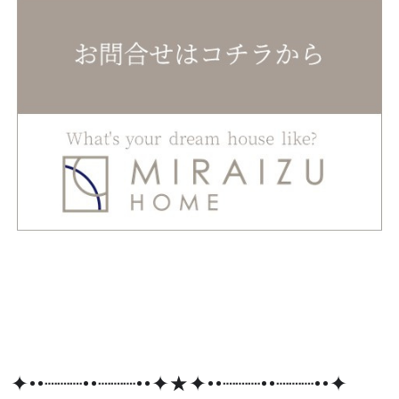
✦••┈┈┈••┈┈┈••✦★✦••┈┈┈••┈┈┈••✦