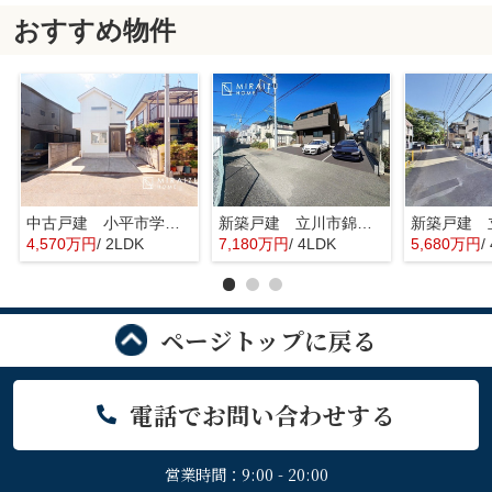
おすすめ物件
中古戸建 小平市学園東町 全1棟
新築戸建 立川市錦町 全2棟
4,570万円
/ 2LDK
7,180万円
/ 4LDK
5,680万円
/
ページトップに戻る
電話でお問い合わせする
営業時間：9:00 - 20:00