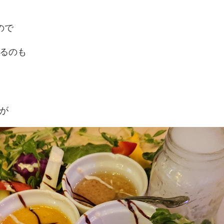
ので
るのも
が