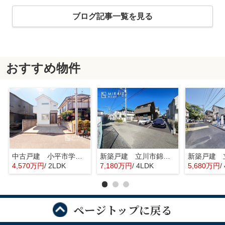
ブログ記事一覧を見る
おすすめ物件
中古戸建 小平市学園東町 全1棟
新築戸建 立川市錦町 全2棟
4,570万円
/ 2LDK
7,180万円
/ 4LDK
5,680万円
/
ページトップに戻る