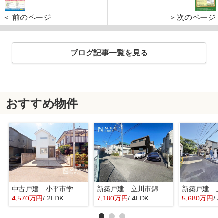
＜ 前のページ
＞次のページ
ブログ記事一覧を見る
おすすめ物件
中古戸建 小平市学園東町 全1棟
新築戸建 立川市錦町 全2棟
4,570万円
/ 2LDK
7,180万円
/ 4LDK
5,680万円
/