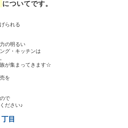
』
についてです。
げられる
力の明るい
ング・キッチンは
。
族が集まってきます☆
売を
ので
ください♪
２丁目