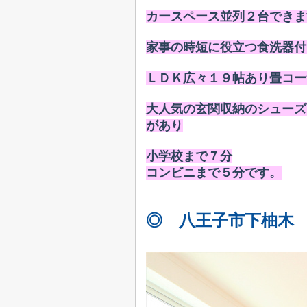
カースペース並列２台できま
家事の時短に役立つ食洗器付
ＬＤＫ広々１９帖あり
畳コー
大人気の玄関収納のシューズ
があり
小学校まで７分
コンビニまで５分です。
◎ 八王子市下柚木