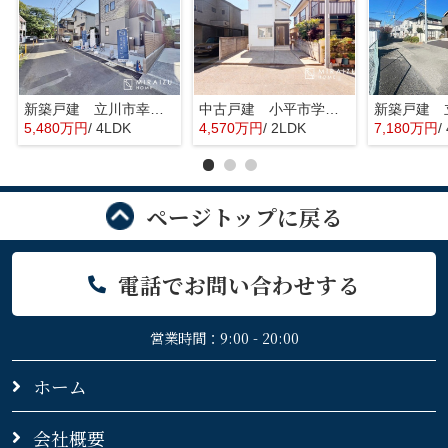
新築戸建 立川市幸町6丁目 全1棟
中古戸建 小平市学園東町 全1棟
5,480万円
/ 4LDK
4,570万円
/ 2LDK
7,180万円
/
ページトップに戻る
電話でお問い合わせする
営業時間：9:00 - 20:00
ホーム
会社概要