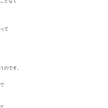
ことなく
って
うのです。
で
て