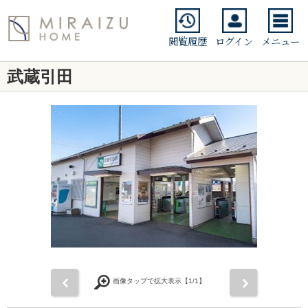
閲覧履歴
ログイン
メニュー
武蔵引田
前
次
画像タップで拡大表示【
1
/1】