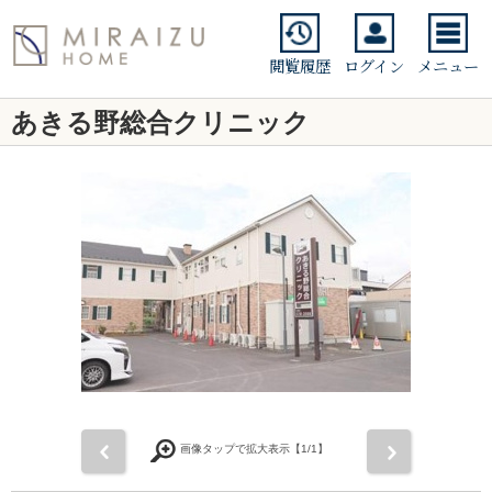
閲覧履歴
ログイン
メニュー
あきる野総合クリニック
前
次
画像タップで拡大表示【
1
/1】