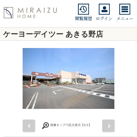
閲覧履歴
ログイン
メニュー
ケーヨーデイツー あきる野店
前
次
画像タップで拡大表示【
1
/1】