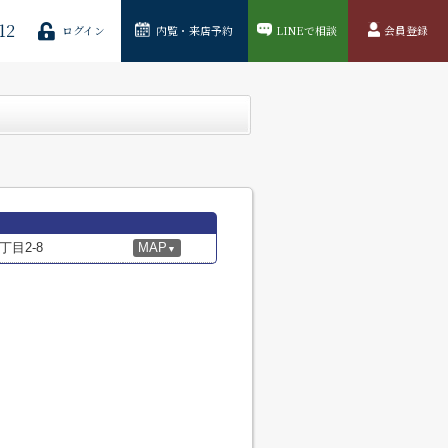
12
ログイン
内覧・来店予約
LINEで相談
会員登録
目2-8
MAP
▼