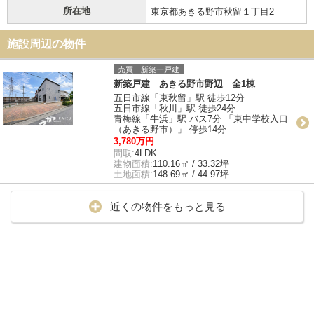
所在地
東京都あきる野市秋留１丁目2
施設周辺の物件
売買｜新築一戸建
新築戸建 あきる野市野辺 全1棟
五日市線「東秋留」駅 徒歩12分
五日市線「秋川」駅 徒歩24分
青梅線「牛浜」駅 バス7分 「東中学校入口
（あきる野市）」 停歩14分
3,780万円
間取:
4LDK
建物面積:
110.16㎡ / 33.32坪
土地面積:
148.69㎡ / 44.97坪
近くの物件をもっと見る