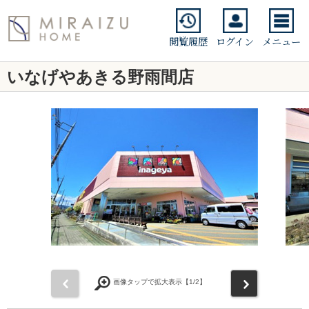
閲覧履歴
ログイン
メニュー
いなげやあきる野雨間店
前
次
画像タップで拡大表示【
1
/2】