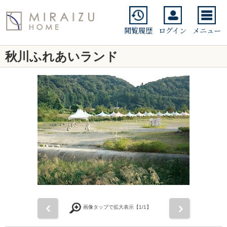
閲覧履歴
ログイン
メニュー
秋川ふれあいランド
前
次
画像タップで拡大表示【
1
/1】