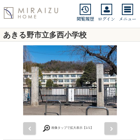
閲覧履歴
ログイン
メニュー
あきる野市立多西小学校
前
次
画像タップで拡大表示【
1
/1】