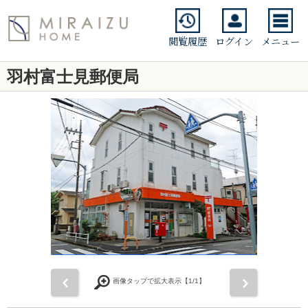
閲覧履歴
ログイン
メニュー
羽村富士見郵便局
前
次
画像タップで拡大表示【
1
/1】