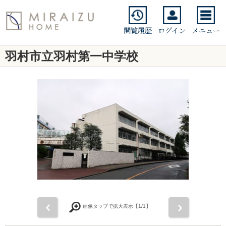
閲覧履歴
ログイン
メニュー
羽村市立羽村第一中学校
前
次
画像タップで拡大表示【
1
/1】