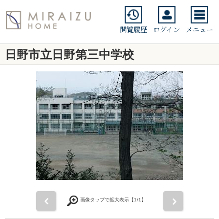
閲覧履歴
ログイン
メニュー
日野市立日野第三中学校
前
次
画像タップで拡大表示【
1
/1】