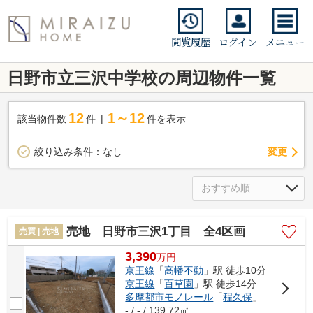
閲覧履歴
ログイン
メニュー
日野市立三沢中学校の周辺物件一覧
12
1～12
該当物件数
件
件を表示
変更
絞り込み条件：
なし
売地 日野市三沢1丁目 全4区画
売買 | 売地
3,390
万
円
京王線
「
高幡不動
」駅 徒歩10分
京王線
「
百草園
」駅 徒歩14分
多摩都市モノレール
「
程久保
」駅 徒歩16分
- / - / 139.72㎡