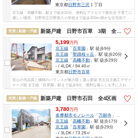
東京都
日野市
三沢
１丁目
京王線「高幡不動」駅まで徒歩10分、便利なアクセスで新生活 子育てに
優しい環境、日野市立日野第八小学校まで徒歩350m 静かな住宅街で心
地よい暮らし 閑静なひと時を楽しむ、低層住居...
新築戸建 日野市百草 3期 全1棟
売買 | 新築一戸建
5,199
万
円
京王線
「
百草園
」駅 徒歩9分
京王線
「
聖蹟桜ヶ丘
」駅 徒歩20分
京王線
「
高幡不動
」駅 徒歩29分
- / 4LDK / 94.40㎡
東京都
日野市
百草
安心の売品質と価格のバランスが魅力賢く選ぶ新築 売主自主施工デザイ
ナーズ邸 京王線「百草園」駅まで徒歩9分、便利な暮らしを手に入れよ
う 閑静な住宅街で育む、家族の笑顔あふれる...
新築戸建 日野市石田 全4区画
売買 | 新築一戸建
3,780
万
円
多摩都市モノレール
「
万願寺
」駅 徒歩7分
京王線
「
高幡不動
」駅 徒歩17分
京王線
「
百草園
」駅 徒歩29分
- / 3LDK / 73.28㎡