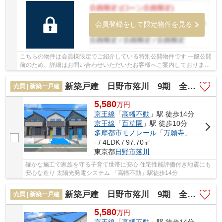
会員登録をして限定物件を見る
こちらの物件は会員様限定でご紹介している特別公開物件です 一般公開
前のため、詳細はお問い合わせいただいたお客様へご案内しております
少しでもご興味をお持ちの方は、お早めにお...
新築戸建 日野市落川 9期 全6棟
売買 | 新築一戸建
5,580
万
円
京王線
「
高幡不動
」駅 徒歩14分
京王線
「
百草園
」駅 徒歩10分
多摩都市モノレール
「
万願寺
」駅 徒歩22分
- / 4LDK / 97.70㎡
東京都
日野市
落川
確かな施工で家族を守る子育て世帯に安心 住宅性能評価付き地震にも
安心な造り 太陽光発電システム 「高幡不動」駅徒歩14分
新築戸建 日野市落川 9期 全6棟
売買 | 新築一戸建
5,580
万
円