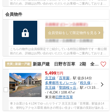
前のため、詳細はお問い合わせいただいたお客様へご案内しております
少しでもご興味をお持ちの方は、お早めにお...
会員物件
会員登録をして限定物件を見る
こちらの物件は会員様限定でご紹介している特別公開物件です 一般公開
前のため、詳細はお問い合わせいただいたお客様へご案内しております
少しでもご興味をお持ちの方は、お早めにお...
新築戸建 日野市百草 2期 全1棟
売買 | 新築一戸建
5,499
万
円
京王線
「
百草園
」駅 徒歩14分
多摩都市モノレール
「
程久保
」駅 徒歩26分
京王線
「
聖蹟桜ヶ丘
」駅 バス15分 「百草団地南」 停歩14分
- / 4LDK / 108.47㎡
東京都
日野市
百草
車３台置ける４LDKでゆったりライフ 京王京王線「百草園」駅徒歩14
分、便利なアクセス環境 南向きの明るい住まいで家族の笑顔が溢れる 充
実した設備で、育ちやすい子どもたちの未来を...