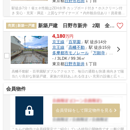
東京都
日野市
石田
１丁目
駅徒歩7分！省エネ性能はZEH水準 カップボード付き＊ホスクリーン付
き 安心・充実・満足・上質なデザイナーズ ＊内外観自信あり！資産価値
の高いお家を選びませんか？＊ 子育て施設も...
新築戸建 日野市新井 2期 全4棟
売買 | 新築一戸建
4,180
万
円
京王線
「
百草園
」駅 徒歩14分
京王線
「
高幡不動
」駅 徒歩15分
多摩都市モノレール
「
万願寺
」駅 徒歩16分
- / 3LDK / 99.36㎡
東京都
日野市
新井
１丁目
高幡不動駅・百草園駅ダブルアクセスで、毎日の通勤も快適 南向きで陽
当たり良好な新築戸建、家族の笑顔あふれる住まい 充実の設備と広々
LDK、快適な生活を 閑静な住宅街で、安心・安...
会員物件
会員登録をして限定物件を見る
こちらの物件は会員様限定でご紹介している特別公開物件です 一般公開