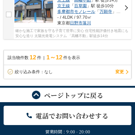
京王線
「
高幡不動
」駅 徒歩14分
京王線
「
百草園
」駅 徒歩10分
多摩都市モノレール
「
万願寺
」駅 徒歩22分
- / 4LDK / 97.70㎡
東京都
日野市
落川
確かな施工で家族を守る子育て世帯に安心 住宅性能評価付き地震にも
安心な造り 太陽光発電システム 「高幡不動」駅徒歩14分
12
1～12
該当物件数
件
件を表示
変更
絞り込み条件：
なし
ページトップに戻る
電話でお問い合わせする
営業時間：9:00 - 20:00