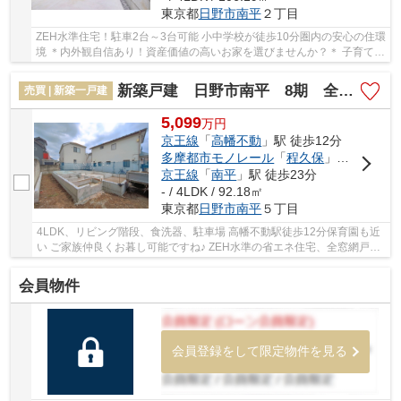
東京都
日野市
南平
２丁目
ZEH水準住宅！駐車2台～3台可能 小中学校が徒歩10分圏内の安心の住環
境 ＊内外観自信あり！資産価値の高いお家を選びませんか？＊ 子育て施
設も近く小さいお子様と一緒にも安心して新...
新築戸建 日野市南平 8期 全1棟
売買 | 新築一戸建
5,099
万
円
京王線
「
高幡不動
」駅 徒歩12分
多摩都市モノレール
「
程久保
」駅 徒歩23分
京王線
「
南平
」駅 徒歩23分
- / 4LDK / 92.18㎡
東京都
日野市
南平
５丁目
4LDK、リビング階段、食洗器、駐車場 高幡不動駅徒歩12分保育園も近
い ご家族仲良くお暮し可能ですね♪ ZEH水準の省エネ住宅、全窓網戸標
準装備 アクセントクロスも嬉しいですね♪
会員物件
会員登録をして限定物件を見る