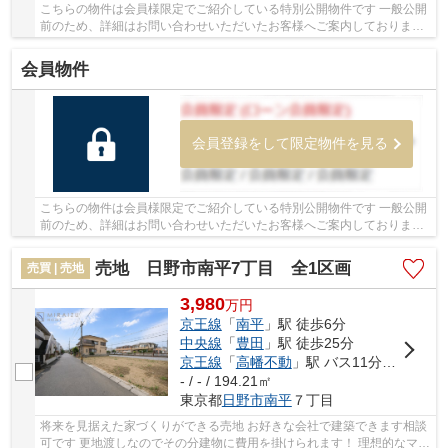
こちらの物件は会員様限定でご紹介している特別公開物件です 一般公開
前のため、詳細はお問い合わせいただいたお客様へご案内しております
少しでもご興味をお持ちの方は、お早めにお...
会員物件
会員登録をして限定物件を見る
こちらの物件は会員様限定でご紹介している特別公開物件です 一般公開
前のため、詳細はお問い合わせいただいたお客様へご案内しております
少しでもご興味をお持ちの方は、お早めにお...
売地 日野市南平7丁目 全1区画
売買 | 売地
3,980
万
円
京王線
「
南平
」駅 徒歩6分
中央線
「
豊田
」駅 徒歩25分
京王線
「
高幡不動
」駅 バス11分 「北野街道口」 停歩6分
- / - / 194.21㎡
東京都
日野市
南平
７丁目
将来を見据えた家づくりができる売地 お好きな会社で建築できます相談
可です 更地渡しなのでその分建物に費用を掛けられます！ 理想的なマイ