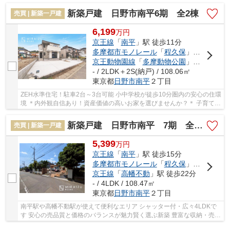
新築戸建 日野市南平6期 全2棟
売買 | 新築一戸建
6,199
万
円
京王線
「
南平
」駅 徒歩11分
多摩都市モノレール
「
程久保
」駅 徒歩21分
京王動物園線
「
多摩動物公園
」駅 徒歩26分
- / 2LDK＋2S(納戸) / 108.06㎡
東京都
日野市
南平
２丁目
ZEH水準住宅！駐車2台～3台可能 小中学校が徒歩10分圏内の安心の住環
境 ＊内外観自信あり！資産価値の高いお家を選びませんか？＊ 子育て施
設も近く小さいお子様と一緒にも安心して新...
新築戸建 日野市南平 7期 全2棟
売買 | 新築一戸建
5,399
万
円
京王線
「
南平
」駅 徒歩15分
多摩都市モノレール
「
程久保
」駅 徒歩15分
京王線
「
高幡不動
」駅 徒歩22分
- / 4LDK / 108.47㎡
東京都
日野市
南平
２丁目
南平駅や高幡不動駅が使えて便利なエリア シャッター付・広々4LDKで
す 安心の売品質と価格のバランスが魅力賢く選ぶ新築 豊富な収納・売主
自主施工デザイナーズ新邸 どうぞマイホーム...