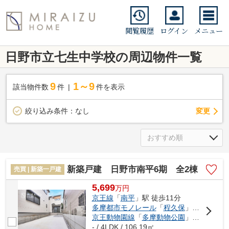
閲覧履歴
ログイン
メニュー
日野市立七生中学校の周辺物件一覧
9
1～9
該当物件数
件
件を表示
変更
絞り込み条件：
なし
新築戸建 日野市南平6期 全2棟
売買 | 新築一戸建
5,699
万
円
京王線
「
南平
」駅 徒歩11分
多摩都市モノレール
「
程久保
」駅 徒歩21分
京王動物園線
「
多摩動物公園
」駅 徒歩26分
- / 4LDK / 106.19㎡