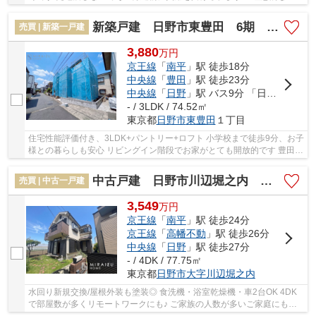
ホームを一緒に考えませんか？？ 南平駅徒...
新築戸建 日野市東豊田 6期 全1棟
売買 | 新築一戸建
3,880
万
円
京王線
「
南平
」駅 徒歩18分
中央線
「
豊田
」駅 徒歩23分
中央線
「
日野
」駅 バス9分 「日野市役所」 停歩15分
- / 3LDK / 74.52㎡
東京都
日野市
東豊田
１丁目
住宅性能評価付き、3LDK+パントリー+ロフト 小学校まで徒歩9分、お子
様との暮らしも安心 リビングイン階段でお家がとても開放的です 豊田駅
が使えますのでイオンモール多摩平の森も楽...
中古戸建 日野市川辺堀之内 全1棟
売買 | 中古一戸建
3,549
万
円
京王線
「
南平
」駅 徒歩24分
京王線
「
高幡不動
」駅 徒歩26分
中央線
「
日野
」駅 徒歩27分
- / 4DK / 77.75㎡
東京都
日野市
大字川辺堀之内
水回り新規交換/屋根外装も塗装◎ 食洗機・浴室乾燥機・車2台OK 4DK
で部屋数が多くリモートワークにも♪ ご家族の人数が多いご家庭にもお
すすめです 日当たり良好の気持ち良い中古戸建