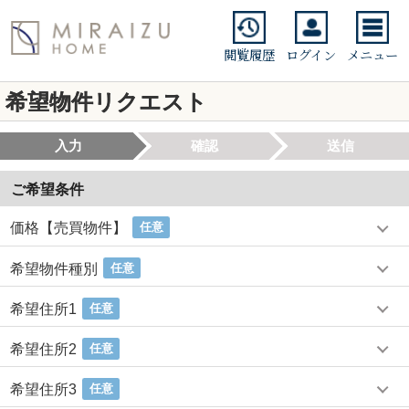
閲覧履歴
ログイン
メニュー
希望物件リクエスト
入力
確認
送信
ご希望条件
価格【売買物件】
任意
希望物件種別
任意
希望住所1
任意
希望住所2
任意
希望住所3
任意