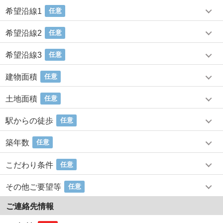
希望沿線1
任意
希望沿線2
任意
希望沿線3
任意
建物面積
任意
土地面積
任意
駅からの徒歩
任意
築年数
任意
こだわり条件
任意
その他ご要望等
任意
ご連絡先情報