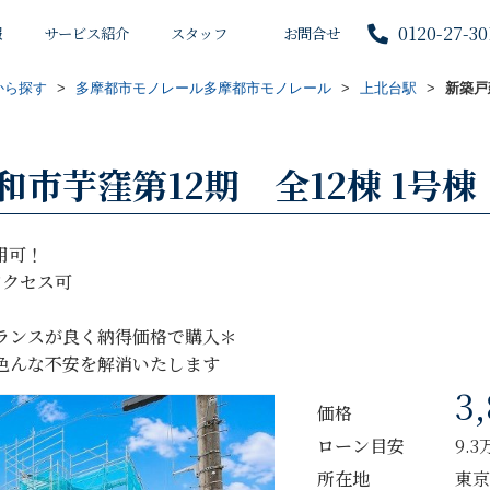
0120-27-30
報
サービス紹介
スタッフ
お問合せ
から探す
>
多摩都市モノレール多摩都市モノレール
>
上北台駅
>
新築戸
市芋窪第12期 全12棟 1号棟
用可！
アクセス可
ランスが良く納得価格で購入＊
色んな不安を解消いたします
3
価格
ローン目安
9.
所在地
東京