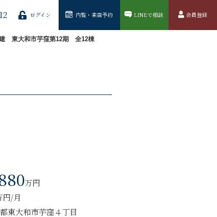
12
ログイン
内覧・来店予約
LINEで相談
会員登録
建 東大和市芋窪第12期 全12棟
,880
万円
3万円/月
都東大和市芋窪４丁目