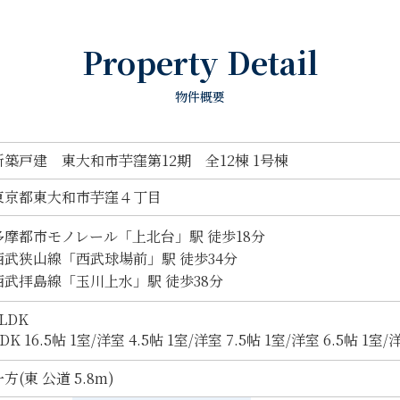
Property Detail
物件概要
新築戸建 東大和市芋窪第12期 全12棟 1号棟
東京都東大和市芋窪４丁目
多摩都市モノレール「上北台」駅 徒歩18分
西武狭山線「西武球場前」駅 徒歩34分
西武拝島線「玉川上水」駅 徒歩38分
LDK
DK 16.5帖 1室
/
洋室 4.5帖 1室
/
洋室 7.5帖 1室
/
洋室 6.5帖 1室
/
洋
方(東 公道 5.8m)