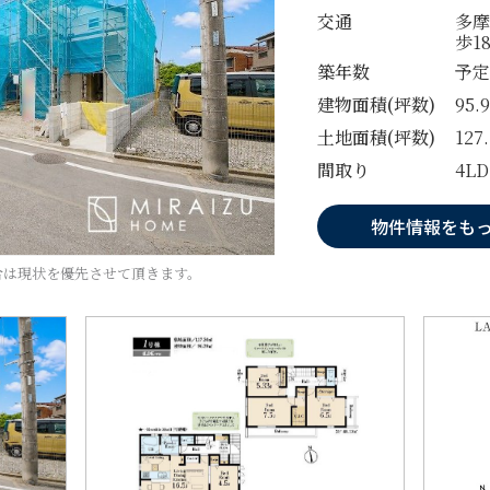
交通
多摩
歩1
築年数
予定
建物面積(坪数)
95.
土地面積(坪数)
127
間取り
4L
物件情報をも
合は現状を優先させて頂きます。