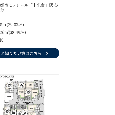
都市モノレール「上北台」駅 徒
8分
98㎡(29.03坪)
.26㎡(38.49坪)
DK
っと知りたい方はこちら