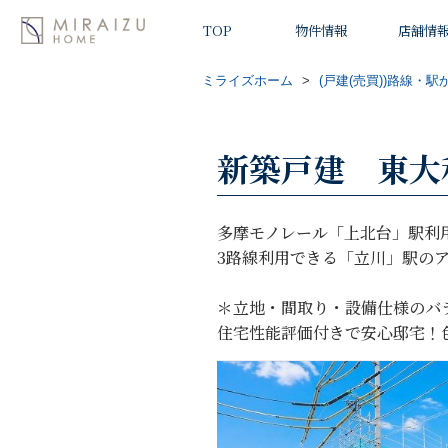
TOP
物件情報
店舗情
ミライズホーム
>
(戸建(売買))路線・駅
新築戸建 東大和
多摩モノレール「上北台」駅利
3路線利用できる「立川」駅の
＊立地・間取り・設備仕様のバ
住宅性能評価付きで安心邸宅！