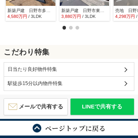
新築戸建 日野市多摩平 3期 全2棟
新築戸建 日野市東豊田 6期 全1棟
4,580
万
円
/ 3LDK
3,880
万
円
/ 3LDK
4,298
万
円
こだわり特集
日当たり良好物件特集
駅徒歩15分以内物件特集
メールで共有する
LINEで共有する
ページトップに戻る