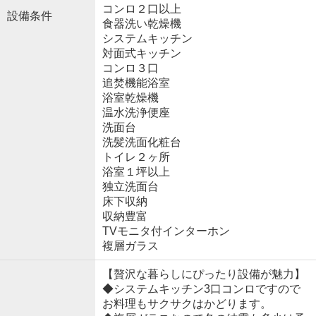
コンロ２口以上
設備条件
食器洗い乾燥機
システムキッチン
対面式キッチン
コンロ３口
追焚機能浴室
浴室乾燥機
温水洗浄便座
洗面台
洗髪洗面化粧台
トイレ２ヶ所
浴室１坪以上
独立洗面台
床下収納
収納豊富
TVモニタ付インターホン
複層ガラス
【贅沢な暮らしにぴったり設備が魅力】
◆システムキッチン3口コンロですので
お料理もサクサクはかどります。