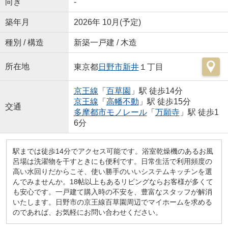
向き
-
築年月
2026年 10月(予定)
種別 / 構造
新築一戸建 / 木造
所在地
東京都
日野市
新井
１丁目
京王線
「
百草園
」駅 徒歩14分
京王線
「
高幡不動
」駅 徒歩15分
交通
多摩都市モノレール
「
万願寺
」駅 徒歩1
6分
駅までは徒歩14分でアクセス可能です。浴室乾燥機のあるお風
呂場は洗濯物を干すときにも便利です。日常生活で利用頻度の
高い水回りだからこそ、使い勝手のいいシステムキッチンを選
んでみませんか。18帖以上もあるリビングならお客様が多くて
も安心です。一戸建て購入時の不安を、豊富なスタッフが解消
いたします。日野市の京王線百草園周辺でマイホームを求める
のであれば、お気軽にお問い合わせください。