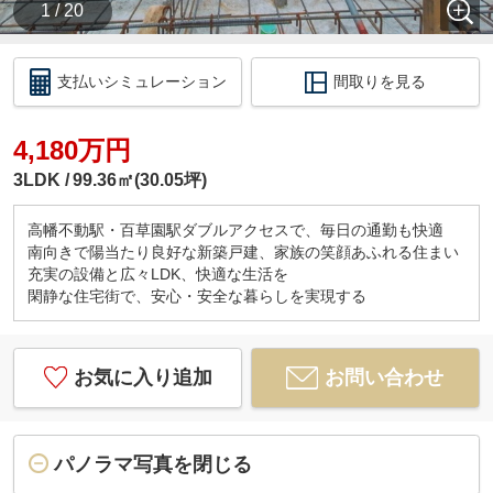
1 / 20
支払いシミュレーション
間取りを見る
4,180万円
3LDK
99.36㎡(30.05坪)
高幡不動駅・百草園駅ダブルアクセスで、毎日の通勤も快適
南向きで陽当たり良好な新築戸建、家族の笑顔あふれる住まい
充実の設備と広々LDK、快適な生活を
閑静な住宅街で、安心・安全な暮らしを実現する
お気に入り追加
お問い合わせ
パノラマ写真を閉じる