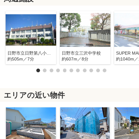
日野市立日野第八小学校
日野市立三沢中学校
約505m／7分
約607m／8分
約1040m／
エリアの近い物件