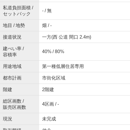
私道負担面積 /
- / 無
セットバック
地目 / 地勢
畑 / -
接道状況
一方(西 公道 間口 2.4m)
建ぺい率 /
40% / 80%
容積率
用途地域
第一種低層住居専用
都市計画
市街化区域
階建
2階建
総区画数 /
4区画 / -
販売区画数
現況
未完成