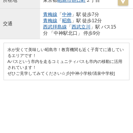
所在地
東京都
昭島市
朝日町
２丁目
青梅線
「
中神
」駅 徒歩7分
青梅線
「
昭島
」駅 徒歩12分
交通
西武拝島線
「
西武立川
」駅 バス15
分 「中神駅北口」 停歩9分
水が安くて美味しい昭島市！教育機関も近く子育てに適してい
るエリアです！
Aバスという市内を走るコミュニティバスも市内の移動に活用
されています！
ぜひご見学してみてください☆彡[中神小学校/清泉中学校]