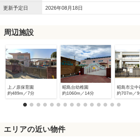
更新予定日
2026年08月18日
周辺施設
上ノ原保育園
昭島台幼稚園
昭島市立中
約489m／7分
約1060m／14分
約707m／
エリアの近い物件