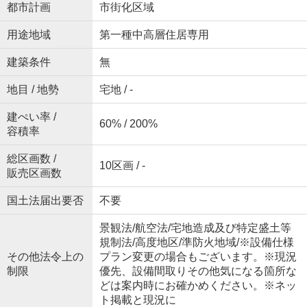
都市計画
市街化区域
用途地域
第一種中高層住居専用
建築条件
無
地目 / 地勢
宅地 / -
建ぺい率 /
60% / 200%
容積率
総区画数 /
10区画 / -
販売区画数
国土法届出要否
不要
景観法/航空法/宅地造成及び特定盛土等
規制法/高度地区/準防火地域/※設備仕様
その他法令上の
プラン変更の場合もございます。※現況
制限
優先、設備間取りその他気になる箇所な
どは案内時にお確かめください。※ネッ
ト掲載と現況に