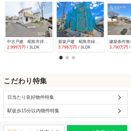
中古戸建 昭島市拝島町4丁目 全1棟
新築戸建 昭島市緑町 14期 全2棟
2,999
万
円
/ 3LDK
3,798
万
円
/ 3LDK
3,790
万
円
こだわり特集
日当たり良好物件特集
駅徒歩15分以内物件特集