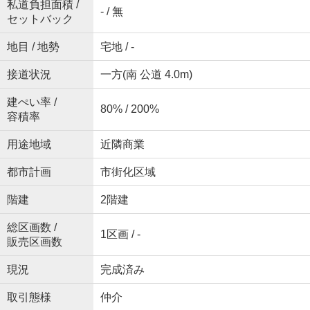
私道負担面積 /
- / 無
セットバック
地目 / 地勢
宅地 / -
接道状況
一方(南 公道 4.0m)
建ぺい率 /
80% / 200%
容積率
用途地域
近隣商業
都市計画
市街化区域
階建
2階建
総区画数 /
1区画 / -
販売区画数
現況
完成済み
取引態様
仲介