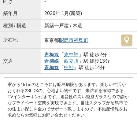
向き
-
築年月
2026年 1月(新築)
種別 / 構造
新築一戸建 / 木造
所在地
東京都
昭島市
福島町
青梅線
「
東中神
」駅 徒歩2分
交通
青梅線
「
西立川
」駅 徒歩13分
青梅線
「
中神
」駅 徒歩14分
家から451mのところには昭島病院があります。楽しい生活が
おくれる2SLDKの、心地よい物件です。来訪者を確認できる、
TVインターホン付きです。遮音性の高い複層ガラスなので静か
なプライベート空間を実現できます。当社スタッフが昭島市で
の住まい探しを全力でサポート致しますので、不動産情報をお
求めならお気軽にお問い合わせください。