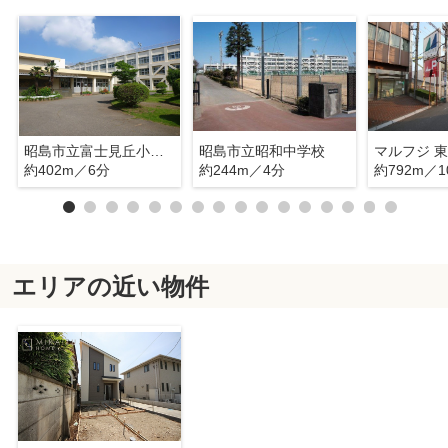
昭島市立富士見丘小学校
昭島市立昭和中学校
マルフジ 
約402m／6分
約244m／4分
約792m／1
エリアの近い物件