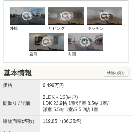
外観
リビング
キッチン
風呂
玄関
基本情報
情報の見方
価格
6,499万円
2LDK＋1S(納戸)
間取り / 詳細
LDK 23.9帖 1室
/
洋室 8.5帖 1室
/
洋室 5.5帖 1室
/
S 5.2帖 1室
建物面積(坪数)
119.85㎡(36.25坪)