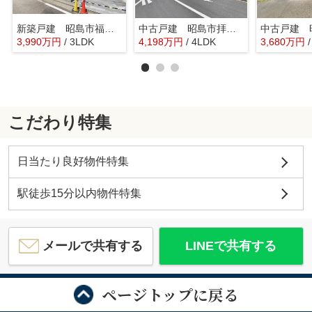
新築戸建 昭島市福島町 5期
中古戸建 昭島市拝島町 全1棟
3,990
万
円
/ 3LDK
4,198
万
円
/ 4LDK
3,680
万
円
こだわり特集
日当たり良好物件特集
駅徒歩15分以内物件特集
メールで共有する
LINEで共有する
ページトップに戻る