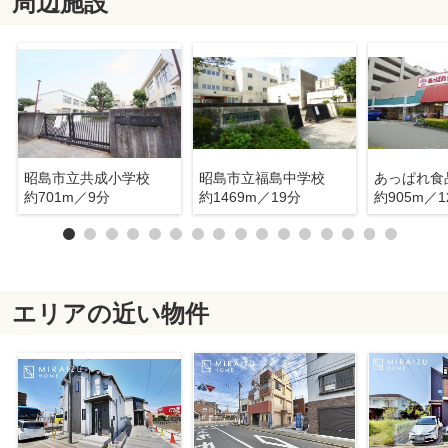
周辺施設
昭島市立共成小学校
昭島市立福島中学校
約701m／9分
約1469m／19分
約905m／1
エリアの近い物件