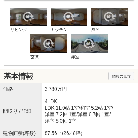
リビング
キッチン
風呂
玄関
洋室
基本情報
情報の見方
価格
3,780万円
4LDK
LDK 11.0帖 1室
/
和室 5.2帖 1室
/
間取り / 詳細
洋室 7.2帖 1室
/
洋室 6.7帖 1室
/
洋室 5.0帖 1室
建物面積(坪数)
87.56㎡(26.48坪)