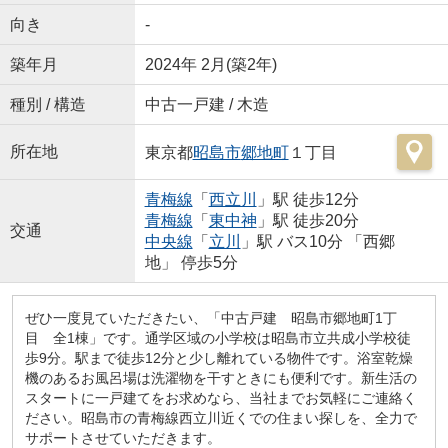
向き
-
築年月
2024年 2月(築2年)
種別 / 構造
中古一戸建 / 木造
所在地
東京都
昭島市
郷地町
１丁目
青梅線
「
西立川
」駅 徒歩12分
青梅線
「
東中神
」駅 徒歩20分
交通
中央線
「
立川
」駅 バス10分 「西郷
地」 停歩5分
ぜひ一度見ていただきたい、「中古戸建 昭島市郷地町1丁
目 全1棟」です。通学区域の小学校は昭島市立共成小学校徒
歩9分。駅まで徒歩12分と少し離れている物件です。浴室乾燥
機のあるお風呂場は洗濯物を干すときにも便利です。新生活の
スタートに一戸建てをお求めなら、当社までお気軽にご連絡く
ださい。昭島市の青梅線西立川近くでの住まい探しを、全力で
サポートさせていただきます。