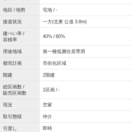
地目 / 地勢
宅地 / -
接道状況
一方(北東 公道 3.8m)
建ぺい率 /
40% / 80%
容積率
用途地域
第一種低層住居専用
都市計画
市街化区域
階建
2階建
総区画数 /
1区画 / -
販売区画数
現況
空家
取引態様
仲介
引渡し
即時